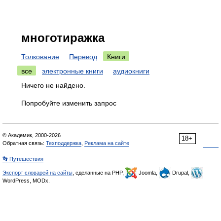
многотиражка
Толкование
Перевод
Книги
все
электронные книги
аудиокниги
Ничего не найдено.
Попробуйте изменить запрос
© Академик, 2000-2026
18+
Обратная связь:
Техподдержка
,
Реклама на сайте
👣 Путешествия
Экспорт словарей на сайты
, сделанные на PHP,
Joomla,
Drupal,
WordPress, MODx.